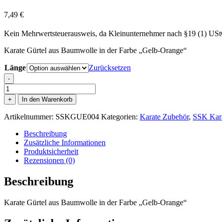
7,49
€
Kein Mehrwertsteuerausweis, da Kleinunternehmer nach §19 (1) US
Karate Gürtel aus Baumwolle in der Farbe „Gelb-Orange“
Länge
Zurücksetzen
-
SSK
Karate
+
In den Warenkorb
Gürtel
-
Artikelnummer:
SSKGUE004
Kategorien:
Karate Zubehör
,
SSK Kara
Gelb-
Orange-
Beschreibung
Menge
Zusätzliche Informationen
Produktsicherheit
Rezensionen (0)
Beschreibung
Karate Gürtel aus Baumwolle in der Farbe „Gelb-Orange“