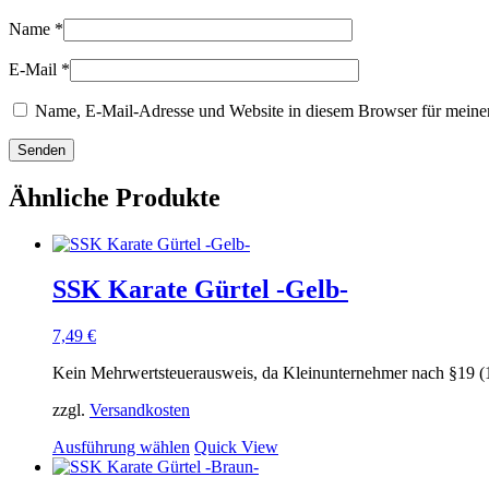
Name
*
E-Mail
*
Name, E-Mail-Adresse und Website in diesem Browser für meine
Ähnliche Produkte
SSK Karate Gürtel -Gelb-
7,49
€
Kein Mehrwertsteuerausweis, da Kleinunternehmer nach §19 (
zzgl.
Versandkosten
Dieses
Ausführung wählen
Quick View
Produkt
weist