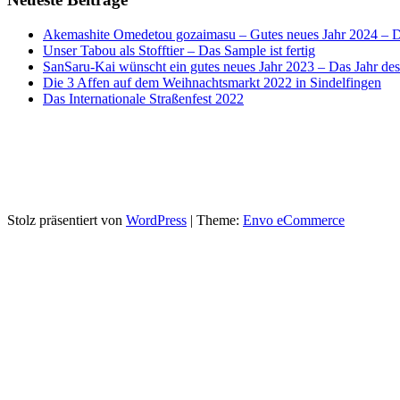
Akemashite Omedetou gozaimasu – Gutes neues Jahr 2024 – D
Unser Tabou als Stofftier – Das Sample ist fertig
SanSaru-Kai wünscht ein gutes neues Jahr 2023 – Das Jahr de
Die 3 Affen auf dem Weihnachtsmarkt 2022 in Sindelfingen
Das Internationale Straßenfest 2022
Stolz präsentiert von
WordPress
|
Theme:
Envo eCommerce