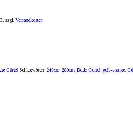
tG.
zzgl.
Versandkosten
te Gürtel
Schlagwörter:
240cm
,
280cm
,
Budo Gürtel
,
gelb-orange
,
Gü