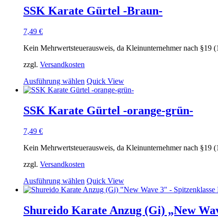
mehrere
SSK Karate Gürtel -Braun-
Varianten
auf.
7,49
€
Die
Optionen
Kein Mehrwertsteuerausweis, da Kleinunternehmer nach §19 (
können
auf
zzgl.
Versandkosten
der
Produktseite
Dieses
Ausführung wählen
Quick View
gewählt
Produkt
werden
weist
mehrere
SSK Karate Gürtel -orange-grün-
Varianten
auf.
7,49
€
Die
Optionen
Kein Mehrwertsteuerausweis, da Kleinunternehmer nach §19 (
können
auf
zzgl.
Versandkosten
der
Produktseite
Dieses
Ausführung wählen
Quick View
gewählt
Produkt
werden
weist
mehrere
Shureido Karate Anzug (Gi) „New Wave
Varianten