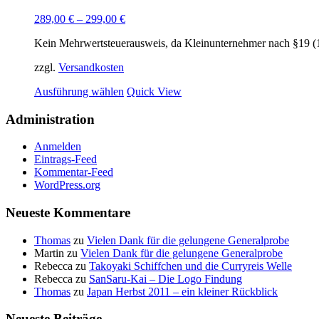
auf.
289,00
€
–
299,00
€
Die
Optionen
Kein Mehrwertsteuerausweis, da Kleinunternehmer nach §19 (
können
auf
zzgl.
Versandkosten
der
Produktseite
Dieses
Ausführung wählen
Quick View
gewählt
Produkt
werden
weist
Administration
mehrere
Varianten
Anmelden
auf.
Eintrags-Feed
Die
Kommentar-Feed
Optionen
WordPress.org
können
auf
Neueste Kommentare
der
Produktseite
Thomas
zu
Vielen Dank für die gelungene Generalprobe
gewählt
Martin
zu
Vielen Dank für die gelungene Generalprobe
werden
Rebecca
zu
Takoyaki Schiffchen und die Curryreis Welle
Rebecca
zu
SanSaru-Kai – Die Logo Findung
Thomas
zu
Japan Herbst 2011 – ein kleiner Rückblick
Neueste Beiträge