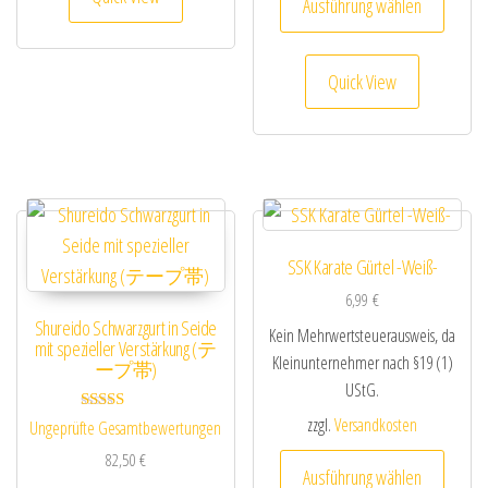
Ausführung wählen
Quick View
SSK Karate Gürtel -Weiß-
6,99
€
Shureido Schwarzgurt in Seide
Kein Mehrwertsteuerausweis, da
mit spezieller Verstärkung (テ
Kleinunternehmer nach §19 (1)
ープ帯)
UStG.
zzgl.
Versandkosten
Bewertet mit
Ungeprüfte Gesamtbewertungen
5.00
Dieses
von 5
82,50
€
Ausführung wählen