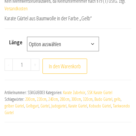
Kein Mehrwertsteuerausweis, da Kleinunternehmer nach §19 (1) UStG.
zzgl.
Versandkosten
Karate Gürtel aus Baumwolle in der Farbe „Gelb“
Länge
SSK Karate Gürtel -Gelb- Menge
-
+
In den Warenkorb
Artikelnummer:
SSKGUE003
Kategorien:
Karate Zubehör
,
SSK Karate Gürtel
Schlagwörter:
200cm
,
220cm
,
240cm
,
280cm
,
300cm
,
320cm
,
Budo Gürtel
,
gelb
,
gelber Gürtel
,
Gelbgurt
,
Gürtel
,
Judogürtel
,
Karate Gürtel
,
Kobudo Gürtel
,
Taekwondo
Gürtel