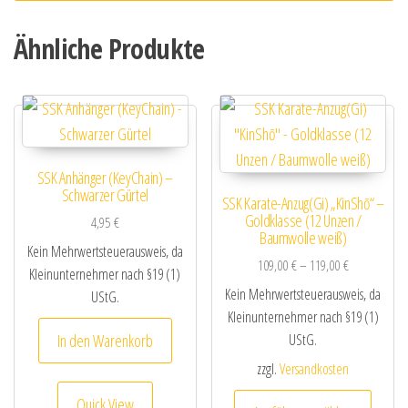
Ähnliche Produkte
SSK Anhänger (KeyChain) –
Schwarzer Gürtel
SSK Karate-Anzug(Gi) „KinShō“ –
Goldklasse (12 Unzen /
4,95
€
Baumwolle weiß)
Kein Mehrwertsteuerausweis, da
109,00
€
–
119,00
€
Kleinunternehmer nach §19 (1)
Kein Mehrwertsteuerausweis, da
UStG.
Kleinunternehmer nach §19 (1)
In den Warenkorb
UStG.
zzgl.
Versandkosten
Dieses
Quick View