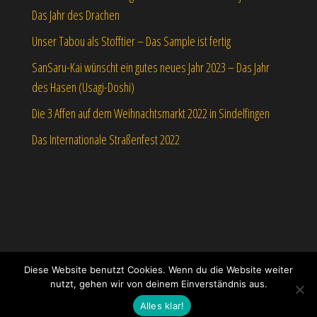
Das Jahr des Drachen
Unser Tabou als Stofftier – Das Sample ist fertig
SanSaru-Kai wünscht ein gutes neues Jahr 2023 – Das Jahr
des Hasen (Usagi-Doshi)
Die 3 Affen auf dem Weihnachtsmarkt 2022 in Sindelfingen
Das Internationale Straßenfest 2022
Diese Website benutzt Cookies. Wenn du die Website weiter
nutzt, gehen wir von deinem Einverständnis aus.
Stolz präsentiert von
WordPress
|
Theme:
Envo eCommerce
Alles klar!