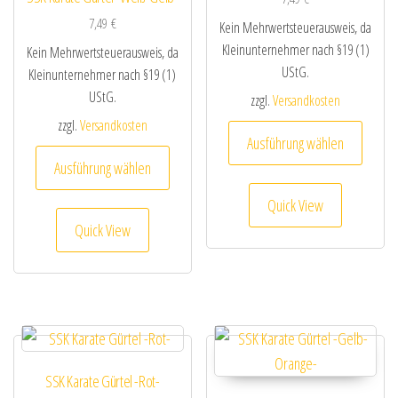
7,49
€
Kein Mehrwertsteuerausweis, da
Kleinunternehmer nach §19 (1)
Kein Mehrwertsteuerausweis, da
UStG.
Kleinunternehmer nach §19 (1)
UStG.
zzgl.
Versandkosten
zzgl.
Versandkosten
Dieses
Ausführung wählen
Dieses Produkt weist mehrere Varianten au
Ausführung wählen
Quick View
Quick View
SSK Karate Gürtel -Rot-