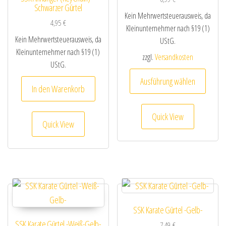
Schwarzer Gürtel
Kein Mehrwertsteuerausweis, da
4,95
€
Kleinunternehmer nach §19 (1)
Kein Mehrwertsteuerausweis, da
UStG.
Kleinunternehmer nach §19 (1)
zzgl.
Versandkosten
UStG.
Dieses
Ausführung wählen
In den Warenkorb
Quick View
Quick View
SSK Karate Gürtel -Gelb-
SSK Karate Gürtel -Weiß-Gelb-
7,49
€