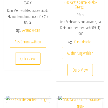
SSK Karate Gürtel -Gelb-
7,49
€
Orange-
Kein Mehrwertsteuerausweis, da
7,49
€
Kleinunternehmer nach §19 (1)
Kein Mehrwertsteuerausweis, da
UStG.
Kleinunternehmer nach §19 (1)
zzgl.
Versandkosten
UStG.
Dieses Produkt weist mehrere Varianten au
Ausführung wählen
zzgl.
Versandkosten
Dieses
Ausführung wählen
Quick View
Quick View