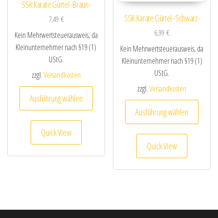
SSK Karate Gürtel -Braun-
SSK Karate Gürtel -Schwarz-
7,49
€
6,99
€
Kein Mehrwertsteuerausweis, da
Kleinunternehmer nach §19 (1)
Kein Mehrwertsteuerausweis, da
UStG.
Kleinunternehmer nach §19 (1)
UStG.
zzgl.
Versandkosten
zzgl.
Versandkosten
Dieses Produkt weist mehrere Varianten au
Ausführung wählen
Dieses
Ausführung wählen
Quick View
Quick View