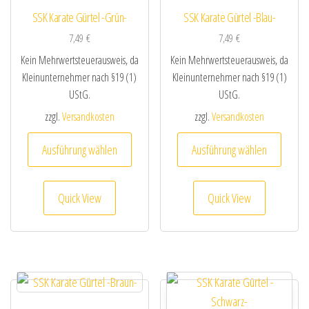
SSK Karate Gürtel -Grün-
SSK Karate Gürtel -Blau-
7,49
€
7,49
€
Kein Mehrwertsteuerausweis, da
Kein Mehrwertsteuerausweis, da
Kleinunternehmer nach §19 (1)
Kleinunternehmer nach §19 (1)
UStG.
UStG.
zzgl.
Versandkosten
zzgl.
Versandkosten
Dieses Produkt weist mehrere Varianten au
Dieses
Ausführung wählen
Ausführung wählen
Quick View
Quick View