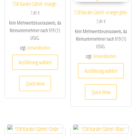
SSK Karate Gürtel -orange-
SSK Karate Gürtel -orange-grün-
7,49
€
7,49
€
Kein Mehrwertsteuerausweis, da
Kleinunternehmer nach §19 (1)
Kein Mehrwertsteuerausweis, da
UStG.
Kleinunternehmer nach §19 (1)
UStG.
zzgl.
Versandkosten
zzgl.
Versandkosten
Dieses Produkt weist mehrere Varianten au
Ausführung wählen
Dieses
Ausführung wählen
Quick View
Quick View