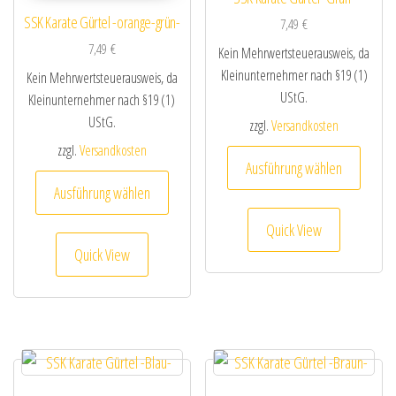
SSK Karate Gürtel -orange-grün-
7,49
€
7,49
€
Kein Mehrwertsteuerausweis, da
Kleinunternehmer nach §19 (1)
Kein Mehrwertsteuerausweis, da
UStG.
Kleinunternehmer nach §19 (1)
UStG.
zzgl.
Versandkosten
zzgl.
Versandkosten
Dieses
Ausführung wählen
Dieses Produkt weist mehrere Varianten au
Ausführung wählen
Quick View
Quick View