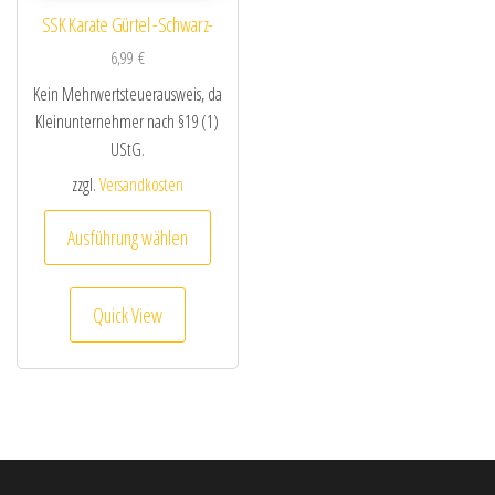
SSK Karate Gürtel -Schwarz-
6,99
€
Kein Mehrwertsteuerausweis, da
Kleinunternehmer nach §19 (1)
UStG.
zzgl.
Versandkosten
Dieses Produkt weist mehrere Varianten au
Ausführung wählen
Quick View