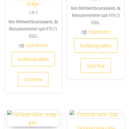
Orange-
Kein Mehrwertsteuerausweis, da
7,49
€
Kleinunternehmer nach §19 (1)
Kein Mehrwertsteuerausweis, da
UStG.
Kleinunternehmer nach §19 (1)
zzgl.
Versandkosten
UStG.
Dieses
zzgl.
Versandkosten
Ausführung wählen
Dieses Produkt weist mehrere Varianten au
Ausführung wählen
Quick View
Quick View
SSK Karate Gürtel -Grün-