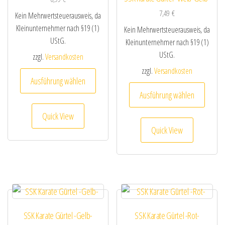
7,49
€
Kein Mehrwertsteuerausweis, da
Kleinunternehmer nach §19 (1)
Kein Mehrwertsteuerausweis, da
UStG.
Kleinunternehmer nach §19 (1)
UStG.
zzgl.
Versandkosten
zzgl.
Versandkosten
Dieses Produkt weist mehrere Varianten au
Ausführung wählen
Dieses
Ausführung wählen
Quick View
Quick View
SSK Karate Gürtel -Gelb-
SSK Karate Gürtel -Rot-