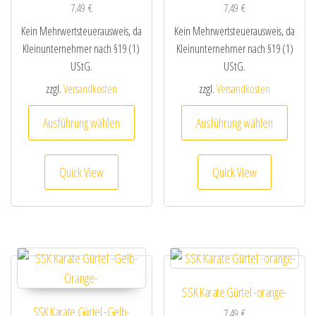
7,49
€
7,49
€
Kein Mehrwertsteuerausweis, da
Kein Mehrwertsteuerausweis, da
Kleinunternehmer nach §19 (1)
Kleinunternehmer nach §19 (1)
UStG.
UStG.
zzgl.
Versandkosten
zzgl.
Versandkosten
Dieses Produkt weist mehrere Varianten au
Dieses
Ausführung wählen
Ausführung wählen
Quick View
Quick View
SSK Karate Gürtel -orange-
SSK Karate Gürtel -Gelb-
7,49
€