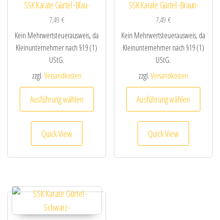
SSK Karate Gürtel -Blau-
SSK Karate Gürtel -Braun-
7,49
€
7,49
€
Kein Mehrwertsteuerausweis, da
Kein Mehrwertsteuerausweis, da
Kleinunternehmer nach §19 (1)
Kleinunternehmer nach §19 (1)
UStG.
UStG.
zzgl.
Versandkosten
zzgl.
Versandkosten
Dieses Produkt weist mehrere Varianten au
Dieses
Ausführung wählen
Ausführung wählen
Quick View
Quick View