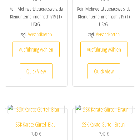
Kein Mehrwertsteuerausweis, da
Kein Mehrwertsteuerausweis, da
Kleinunternehmer nach §19 (1)
Kleinunternehmer nach §19 (1)
UStG.
UStG.
zzgl.
Versandkosten
zzgl.
Versandkosten
Dieses Produkt weist mehrere Varianten au
Dieses
Ausführung wählen
Ausführung wählen
Quick View
Quick View
SSK Karate Gürtel -Blau-
SSK Karate Gürtel -Braun-
7,49
€
7,49
€