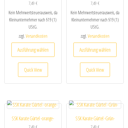
7,49
€
7,49
€
Kein Mehrwertsteuerausweis, da
Kein Mehrwertsteuerausweis, da
Kleinunternehmer nach §19 (1)
Kleinunternehmer nach §19 (1)
UStG.
UStG.
zzgl.
Versandkosten
zzgl.
Versandkosten
Dieses Produkt weist mehrere Varianten au
Dieses
Ausführung wählen
Ausführung wählen
Quick View
Quick View
SSK Karate Gürtel -orange-
SSK Karate Gürtel -Grün-
7,49
€
7,49
€