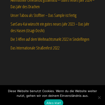
Das Jahr des Drachen
Unser Tabou als Stofftier – Das Sample ist fertig
SanSaru-Kai wünscht ein gutes neues Jahr 2023 – Das Jahr
des Hasen (Usagi-Doshi)
Die 3 Affen auf dem Weihnachtsmarkt 2022 in Sindelfingen
Das Internationale Straßenfest 2022
Diese Website benutzt Cookies. Wenn du die Website weiter
nutzt, gehen wir von deinem Einverständnis aus.
Stolz präsentiert von
WordPress
|
Theme:
Envo eCommerce
Alles klar!