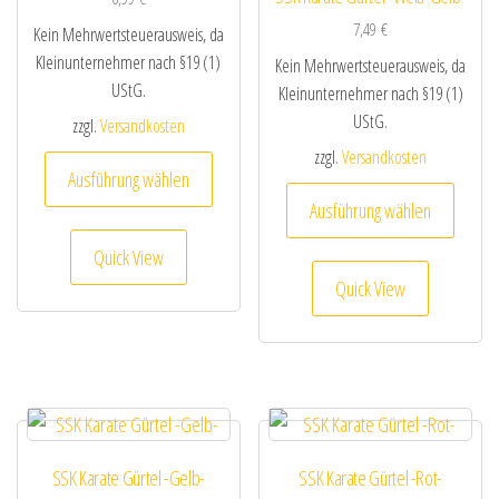
7,49
€
Kein Mehrwertsteuerausweis, da
Kleinunternehmer nach §19 (1)
Kein Mehrwertsteuerausweis, da
UStG.
Kleinunternehmer nach §19 (1)
UStG.
zzgl.
Versandkosten
zzgl.
Versandkosten
Dieses Produkt weist mehrere Varianten au
Ausführung wählen
Dieses
Ausführung wählen
Quick View
Quick View
SSK Karate Gürtel -Gelb-
SSK Karate Gürtel -Rot-