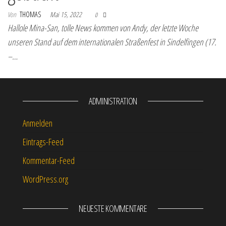
Von
THOMAS
Mai 15, 2022
0
Hallole Mina-San, tolle News kommen von Andy, der letzte Woche
unseren Stand auf dem internationalen Straßenfest in Sindelfingen (17.
–…
ADMINISTRATION
Anmelden
Eintrags-Feed
Kommentar-Feed
WordPress.org
NEUESTE KOMMENTARE