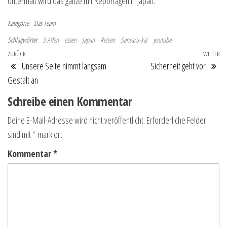
Untermalt wird das ganze mit Reportagen in Japan.
Kategorie
Das Team
Schlagwörter
3 Affen
essen
Japan
Reisen
Sansaru-kai
youtube
Beitragsnavigation
Vorheriger Beitrag
ZURÜCK
WEITER
Nä
Unsere Seite nimmt langsam
Sicherheit geht vor
Gestalt an
Schreibe einen Kommentar
Deine E-Mail-Adresse wird nicht veröffentlicht.
Erforderliche Felder
sind mit
*
markiert
Kommentar
*