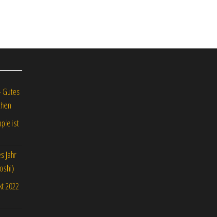
– Gutes
chen
ple ist
s Jahr
oshi)
kt 2022