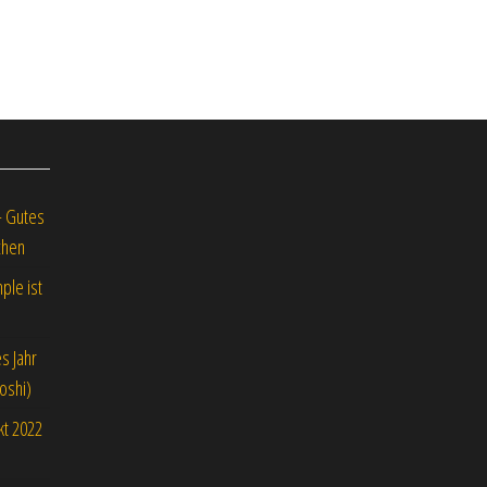
– Gutes
chen
ple ist
s Jahr
oshi)
kt 2022