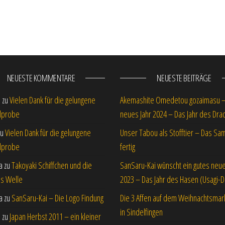
NEUESTE KOMMENTARE
NEUESTE BEITRÄGE
s
zu
Vielen Dank für die gelungene
Akemashite Omedetou gozaimasu 
lprobe
neues Jahr 2024 – Das Jahr des Dra
zu
Vielen Dank für die gelungene
Unser Tabou als Stofftier – Das Sam
lprobe
fertig
a
zu
Takoyaki Schiffchen und die
SanSaru-Kai wünscht ein gutes neue
is Welle
2023 – Das Jahr des Hasen (Usagi-D
a
zu
SanSaru-Kai – Die Logo Findung
Die 3 Affen auf dem Weihnachtsmar
in Sindelfingen
s
zu
Japan Herbst 2011 – ein kleiner