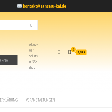
kontakt@sansaru-kai.de
Exklusiv
0
hier
0,00 €
bei uns
im SSK
Shop
ZERKLÄRUNG
VERANSTALTUNGEN