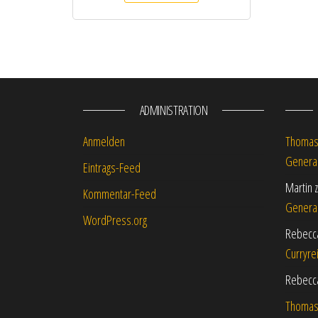
ADMINISTRATION
Anmelden
Thoma
Genera
Eintrags-Feed
Martin
Kommentar-Feed
Genera
WordPress.org
Rebecc
Curryre
Rebecc
Thoma