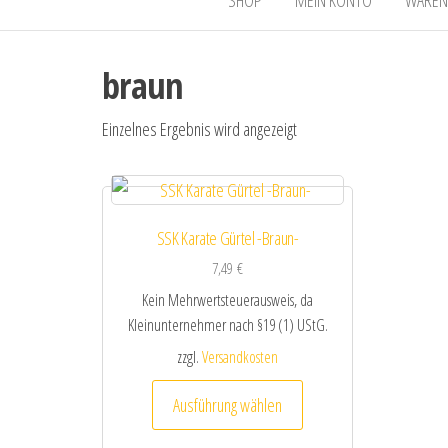
braun
Einzelnes Ergebnis wird angezeigt
SSK Karate Gürtel -Braun-
7,49
€
Kein Mehrwertsteuerausweis, da
Kleinunternehmer nach §19 (1) UStG.
zzgl.
Versandkosten
Dieses Produkt weist me
Ausführung wählen