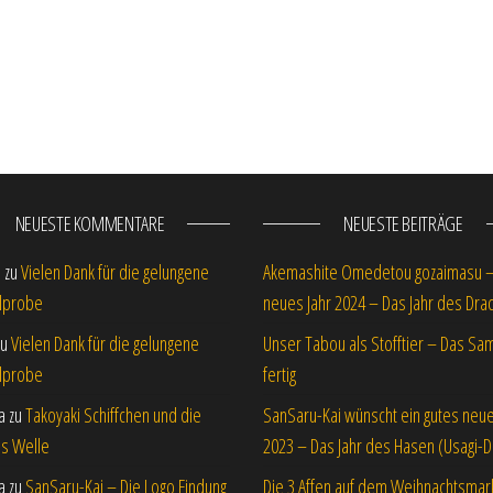
NEUESTE KOMMENTARE
NEUESTE BEITRÄGE
s
zu
Vielen Dank für die gelungene
Akemashite Omedetou gozaimasu 
lprobe
neues Jahr 2024 – Das Jahr des Dra
zu
Vielen Dank für die gelungene
Unser Tabou als Stofftier – Das Sam
lprobe
fertig
a
zu
Takoyaki Schiffchen und die
SanSaru-Kai wünscht ein gutes neue
is Welle
2023 – Das Jahr des Hasen (Usagi-D
a
zu
SanSaru-Kai – Die Logo Findung
Die 3 Affen auf dem Weihnachtsmar