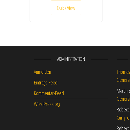
Quick View
ADMINISTRATION
Anmelden
Thoma
Genera
Eintrags-Feed
Martin
Kommentar-Feed
Genera
WordPress.org
Rebecc
Curryre
Rebecc