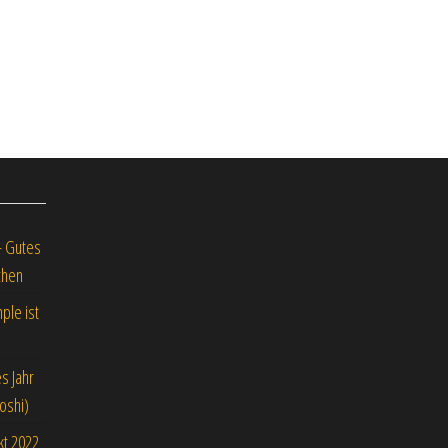
– Gutes
chen
ple ist
s Jahr
oshi)
kt 2022