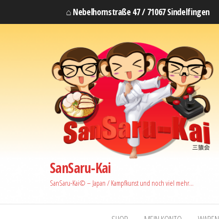
⌂ Nebelhornstraße 47 / 71067 Sindelfingen
SanSaru-Kai
SanSaru-Kai© – Japan / Kampfkunst und noch viel mehr…
SHOP
MEIN KONTO
WAREN